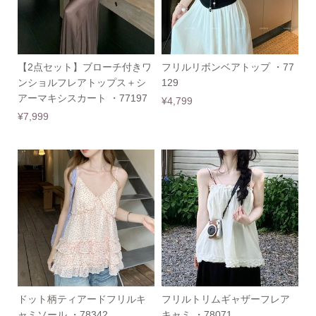
【2点セット】ブローチ付きワ
フリルリボンベアトップ ・77
ンショルフレアトップス＋シ
129
アーマキシスカート ・77197
¥4,799
¥7,999
ドット柄ティアードフリルキ
フリルトリムギャザーフレア
ャミソール ・78342
キャミ ・78071