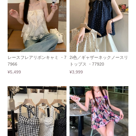
レースフレアリボンキャミ ・7
2i色／ギャザーネックノースリ
7966
トップス ・77920
¥5,499
¥3,999