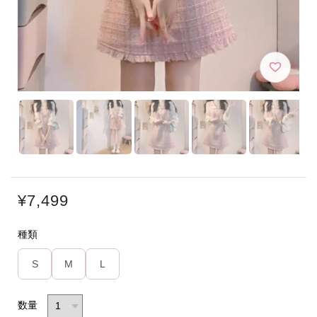
¥7,499
種類
S
M
L
数量