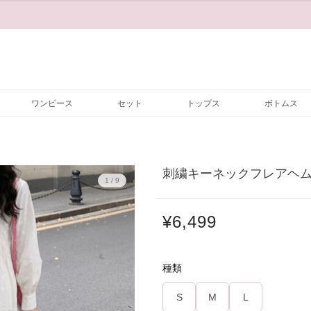
ワンピース
セット
トップス
ボトムス
刺繍キーネックフレアヘムワ
1 / 9
¥6,499
種類
S
M
L