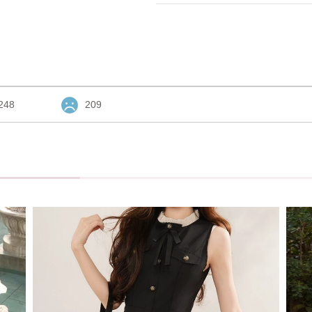
248
209