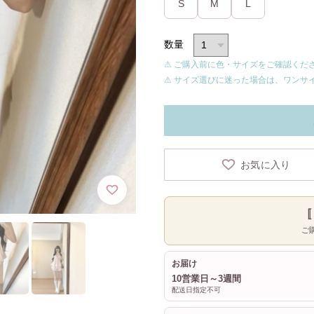
S
M
L
数量
⚠ ご購入前に色・サイズをご確認くだ
⚠ サイズ選びに迷った場合は、ワンサ
お気に入り
ご
お届け
10営業日～3週間
配送日指定不可