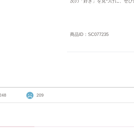
次の「好き」を見つけに、ぜひ
商品ID：SC077235
248
209