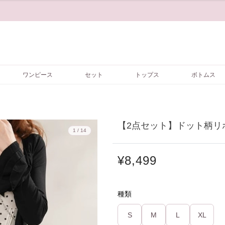
ワンピース
セット
トップス
ボトムス
【2点セット】ドット柄リボ
1 / 14
¥8,499
種類
S
M
L
XL