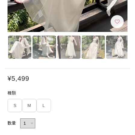
¥5,499
種類
S
M
L
数量