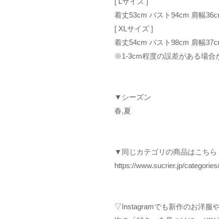
[ Lサイズ ]
着丈53cm バスト94cm 肩幅36c
[ XLサイズ ]
着丈54cm バスト98cm 肩幅37c
※1-3cm程度の誤差がある場
▼シーズン
春,夏
▼同じカテゴリの商品はこちら
https://www.sucrier.jp/categorie
▽Instagramでも新作のお