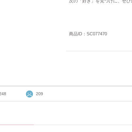
次の「好き」を見つけに、ぜひ
商品ID：SC077470
248
209