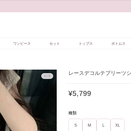
ワンピース
セット
トップス
ボトムス
レースデコルテプリーツシフ
1 / 5
¥5,799
種類
S
M
L
XL