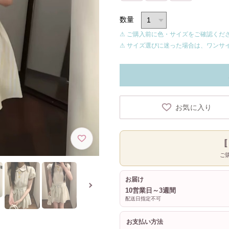
数量
⚠ ご購入前に色・サイズをご確認くだ
⚠ サイズ選びに迷った場合は、ワンサ
お気に入り
ご
お届け
10営業日～3週間
配送日指定不可
お支払い方法