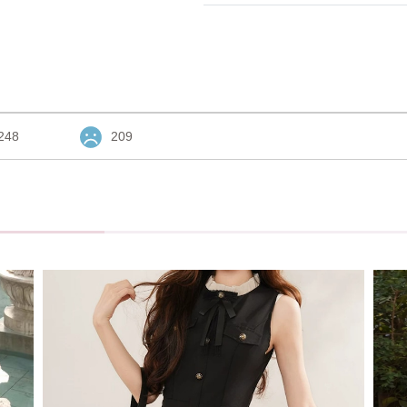
248
209