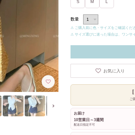
S
M
L
数量
⚠ ご購入前に色・サイズをご確認くだ
⚠ サイズ選びに迷った場合は、ワンサ
お気に入り
ご
お届け
10営業日～3週間
配送日指定不可