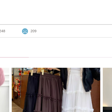
248
209