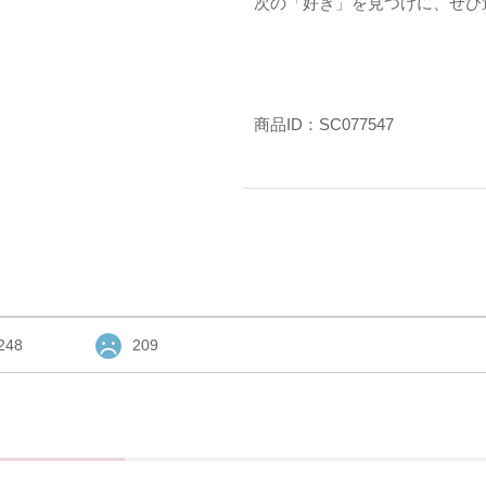
次の「好き」を見つけに、ぜひ
商品ID：SC077547
248
209