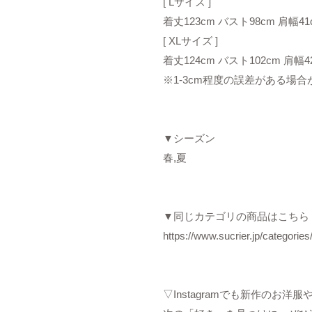
[ Lサイズ ]
着丈123cm バスト98cm 肩幅41
[ XLサイズ ]
着丈124cm バスト102cm 肩幅4
※1-3cm程度の誤差がある場
▼シーズン
春,夏
▼同じカテゴリの商品はこちら
https://www.sucrier.jp/categorie
▽Instagramでも新作のお