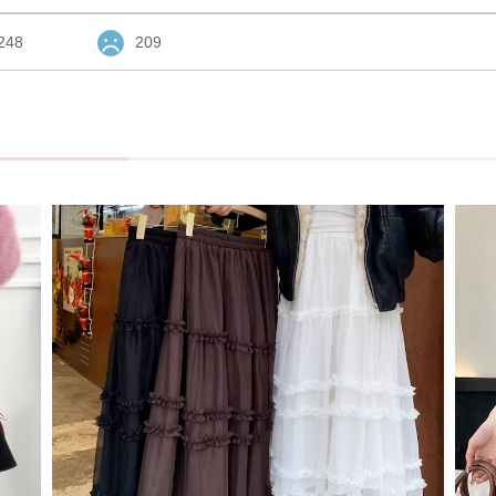
248
209