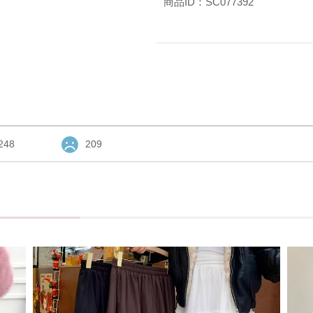
商品ID：SC077392
248
209