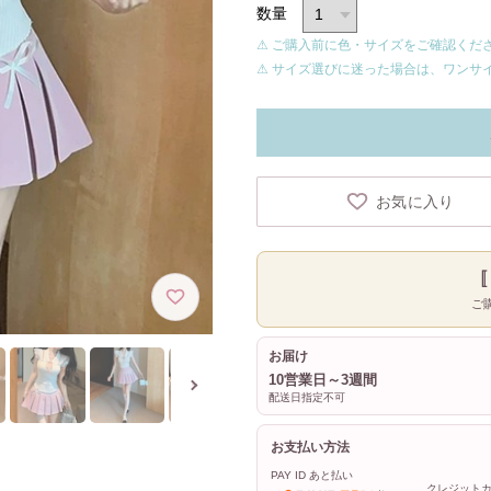
数量
⚠ ご購入前に色・サイズをご確認くだ
⚠ サイズ選びに迷った場合は、ワンサ
お気に入り
ご
お届け
10営業日～3週間
配送日指定不可
お支払い方法
PAY ID あと払い
クレジット