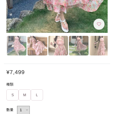
¥7,499
種類
S
M
L
数量