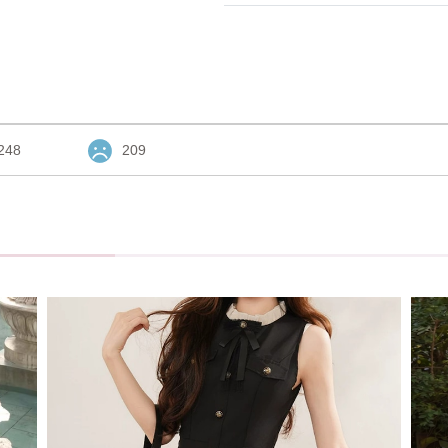
248
209