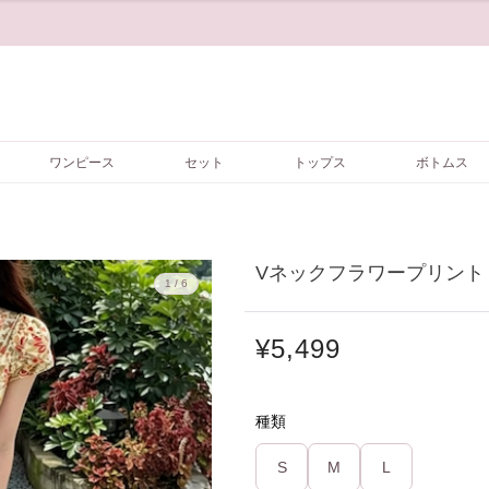
ワンピース
セット
トップス
ボトムス
Vネックフラワープリントミ
1 / 6
¥5,499
種類
S
M
L