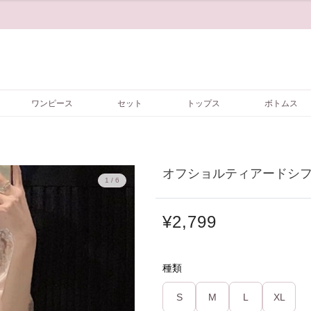
ワンピース
セット
トップス
ボトムス
オフショルティアードシフォ
1 / 6
¥2,799
種類
S
M
L
XL