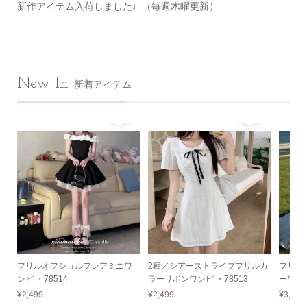
新作アイテム入荷しました♩（毎週木曜更新）
New In
新着アイテム
フリルオフショルフレアミニワ
2種／シアーストライプフリルカ
フリル
ンピ ・78514
ラーリボンワンピ ・78513
ーワンピ
¥2,499
¥2,499
¥3,499