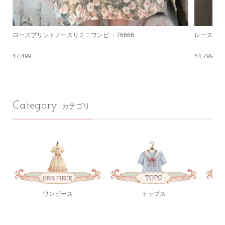
ローズプリントノースリミニワンピ ・76666
レースラウ
¥7,499
¥4,799
Category
カテゴリ
ワンピース
トップス